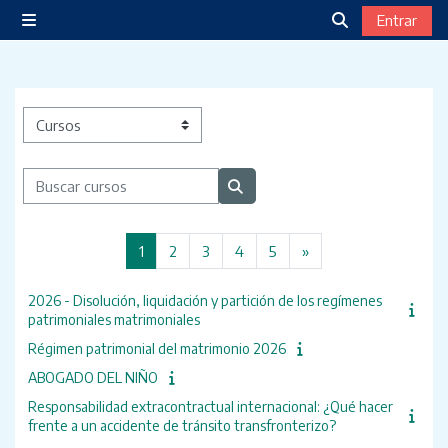
Salta al contenido principal
Entrar
Panel lateral
Selector de bú
Categorías
Buscar cursos
Buscar cursos
Página 1
Página 2
Página 3
Página 4
Página 5
Siguiente página
1
2
3
4
5
»
2026 - Disolución, liquidación y partición de los regímenes
patrimoniales matrimoniales
Régimen patrimonial del matrimonio 2026
ABOGADO DEL NIÑO
Responsabilidad extracontractual internacional: ¿Qué hacer
frente a un accidente de tránsito transfronterizo?